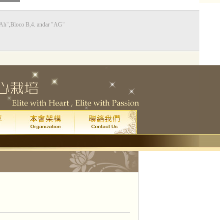
Bloco B,4. andar "AG"
0
藝廳
星期五
晚上八點
)
院
門票已售罄。
一場
皇家音樂學院 4 級鋼琴考試全年最高