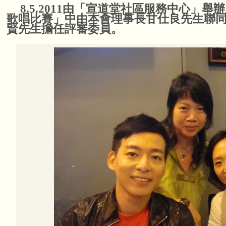
分佳績
8.5.2011由「宣道堂社區服務中心」舉
歌唱比賽」中由本會理事長甘仕良先生聯
賢先生擔任評審委員。
本會接受有線電視訪問2014
本會有幸獲澳門有線電視互動台CH2 
女士，創會會長莫綺玲大律師及理事長
甘仕良CD集--琴約在黃昏
「甘仕良CD集--琴約在黃昏」現已全
行、各CD舖及書局及澳門通利琴行、
本會接受澳門電視台訪問
澳門電視台訪問本會"琴約在黃昏"之每
http://www.tdm.com.mo/c_video/
mobile_