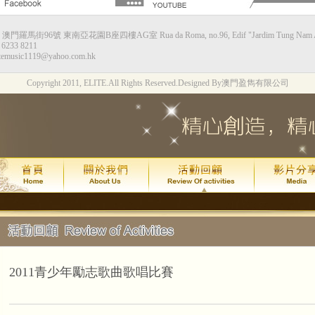
：澳門羅馬街96號 東南亞花園B座四樓AG室 Rua da Roma, no.96, Edif "Jardim Tung Nam Ah",
甘仕良流行鋼琴新體驗--香港站
6233 8211
temusic1119@yahoo.com.hk
演出時間：2015年8月8日星期六下午4:0
Copyright 2011, ELITE.All Rights Reserved.
Designed By澳門盈雋有限公司
演出地點：香港九龍灣Megabox 通利演
票價：HK$130
琴約在黃昏2週年*拔萃匯演
演出時間：
年
月
日
2015
7
24
(
演出地點：
澳門文化中心綜合劇
甘仕良流行鋼琴新體驗--澳門站
2015年7月 4 號及加開的 11 號
現加演 18 號星期六晚上6:30最後
2011青少年勵志歌曲歌唱比賽
演出地點：
澳門亞洲鋼琴城
吳善欣同學喜獲 2014年澳門區英國