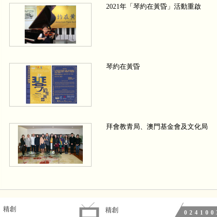
2021年「琴約在黃昏」活動重啟
琴約在黃昏
拜會教青局、澳門基金會及文化局
We wish a Merry Christmas 四手聯
024100