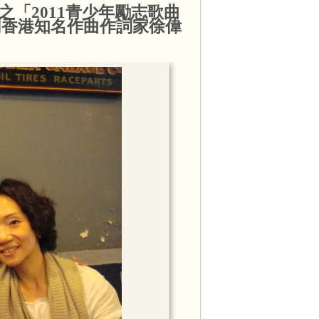
辦之「2011青少年勵志歌曲
同香港知名作曲作詞家徐偉
邀請，出席節目訪問，本會會長李周麗華
甘仕良先生接受訪問。
面上市，於香港HMV、香港唱片、通利琴
官樂怡基金會、葡文書店均有售。
週恆常音樂交流活動
get_video.php?vid=18779