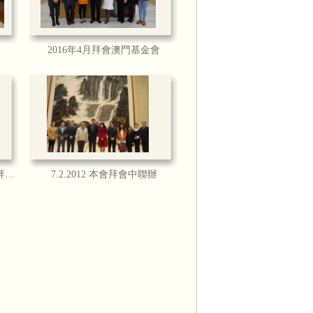
2016年4月拜會澳門基金會
邀請，出席節目訪問，本會會長李周麗華
甘仕良先生接受訪問。
4.4.2012 本會會長及副理事長拜訪加拿大門諾大學
7.2.2012 本會拜會中聯辦
面上市，於香港HMV、香港唱片、通利琴
官樂怡基金會、葡文書店均有售。
週恆常音樂交流活動
get_video.php?vid=18779