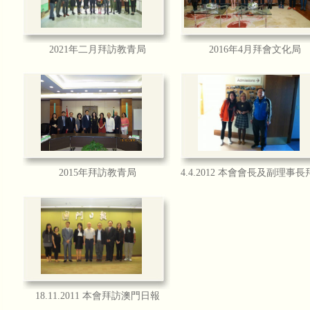
分佳績
2021年二月拜訪教青局
2016年4月拜會文化局
本會接受有線電視訪問2014
本會有幸獲澳門有線電視互動台CH2 
女士，創會會長莫綺玲大律師及理事長
甘仕良CD集--琴約在黃昏
2015年拜訪教青局
「甘仕良CD集--琴約在黃昏」現已全
行、各CD舖及書局及澳門通利琴行、
本會接受澳門電視台訪問
澳門電視台訪問本會"琴約在黃昏"之每
http://www.tdm.com.mo/c_video/
mobile_
18.11.2011 本會拜訪澳門日報