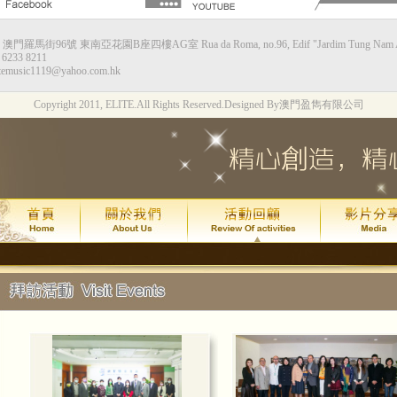
：澳門羅馬街96號 東南亞花園B座四樓AG室 Rua da Roma, no.96, Edif "Jardim Tung Nam Ah",
甘仕良流行鋼琴新體驗--香港站
6233 8211
temusic1119@yahoo.com.hk
演出時間：2015年8月8日星期六下午4:0
Copyright 2011, ELITE.All Rights Reserved.
Designed By澳門盈雋有限公司
演出地點：香港九龍灣Megabox 通利演
票價：HK$130
琴約在黃昏2週年*拔萃匯演
演出時間：
年
月
日
2015
7
24
(
演出地點：
澳門文化中心綜合劇
甘仕良流行鋼琴新體驗--澳門站
2015年7月 4 號及加開的 11 號
現加演 18 號星期六晚上6:30最後
演出地點：
澳門亞洲鋼琴城
吳善欣同學喜獲 2014年澳門區英國