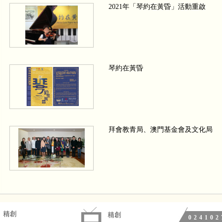
2021年「琴約在黃昏」活動重啟
琴約在黃昏
拜會教青局、澳門基金會及文化局
We wish a Merry Christmas 四手聯
024102