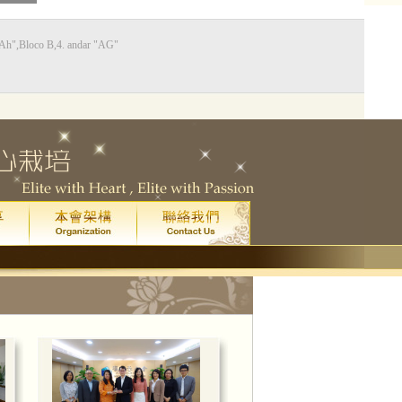
Bloco B,4. andar "AG"
0
藝廳
星期五
晚上八點
)
院
門票已售罄。
一場
皇家音樂學院 4 級鋼琴考試全年最高