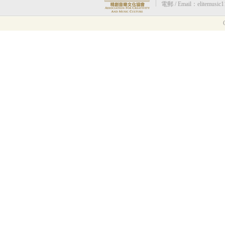
電郵 / Email：elitemusic