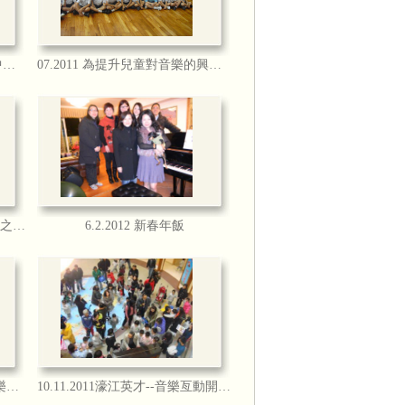
8.5.2011由「宣道堂社區服務中心」舉辦之「2011青少年勵志歌曲歌唱比賽」中由本會理事長甘仕良先生聯同 香港知名作典作詞家徐偉賢先生擔任評審委員
07.2011 為提升兒童對音樂的興趣, 將與氹仔「濠江英才」舉辦一連串的音樂藝術工作坊
邀請，出席節目訪問，本會會長李周麗華
甘仕良先生接受訪問。
20.3.2012 與世界四大小提琴家之一的 JOSHUA BELL 合照
6.2.2012 新春年飯
面上市，於香港HMV、香港唱片、通利琴
官樂怡基金會、葡文書店均有售。
週恆常音樂交流活動
get_video.php?vid=18779
29.11.2011 與通利琴行合作音樂交流事宜
10.11.2011濠江英才--音樂亙動開心日