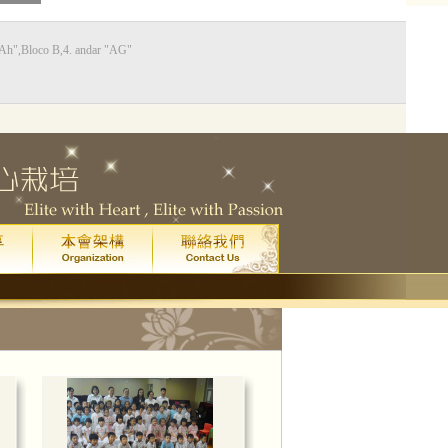
Bloco B,4. andar "AG"
0
藝廳
星期五
晚上八點
)
院
門票已售罄。
一場
皇家音樂學院 4 級鋼琴考試全年最高