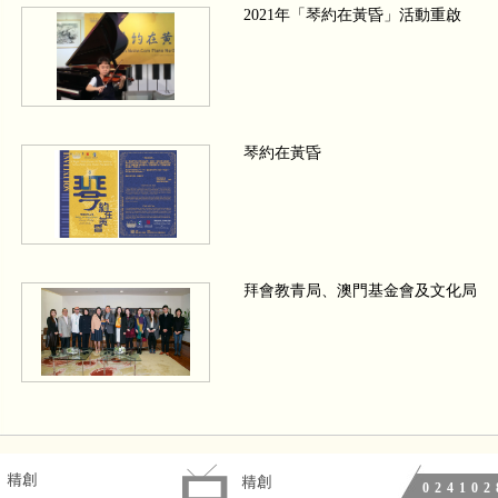
2021年「琴約在黃昏」活動重啟
琴約在黃昏
拜會教青局、澳門基金會及文化局
We wish a Merry Christmas 四手聯
024102