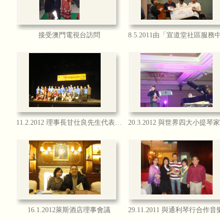
分佳績
接受澳門電視台訪問
本會接受有線電視訪問2014
本會有幸獲澳門有線電視互動台CH2 
女士，創會會長莫綺玲大律師及理事長
甘仕良CD集--琴約在黃昏
11.2.2012 理事長甘仕良先生代表本會擔任禁毒歌曲唱作比賽評審嘉賓
「甘仕良CD集--琴約在黃昏」現已全
行、各CD舖及書局及澳門通利琴行、
本會接受澳門電視台訪問
澳門電視台訪問本會"琴約在黃昏"之每
http://www.tdm.com.mo/c_video/
mobile_
16.1.2012萊斯酒店理事會議