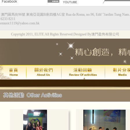
：澳門羅馬街96號 東南亞花園B座四樓AG室 Rua da Roma, no.96, Edif "Jardim Tung Nam Ah",
甘仕良流行鋼琴新體驗--香港站
6233 8211
temusic1119@yahoo.com.hk
演出時間：2015年8月8日星期六下午4:0
Copyright 2011, ELITE.All Rights Reserved.
Designed By澳門盈雋有限公司
演出地點：香港九龍灣Megabox 通利演
票價：HK$130
琴約在黃昏2週年*拔萃匯演
演出時間：
年
月
日
2015
7
24
(
演出地點：
澳門文化中心綜合劇
甘仕良流行鋼琴新體驗--澳門站
2015年7月 4 號及加開的 11 號
現加演 18 號星期六晚上6:30最後
演出地點：
澳門亞洲鋼琴城
吳善欣同學喜獲 2014年澳門區英國