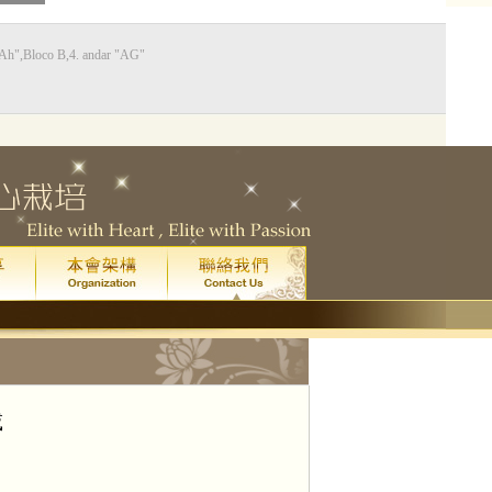
Bloco B,4. andar "AG"
0
藝廳
星期五
晚上八點
)
院
門票已售罄。
一場
載
皇家音樂學院 4 級鋼琴考試全年最高