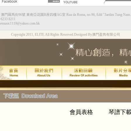
：澳門羅馬街96號 東南亞花園B座四樓AG室 Rua da Roma, no.96, Edif "Jardim Tung Nam Ah",
甘仕良流行鋼琴新體驗--香港站
6233 8211
temusic1119@yahoo.com.hk
演出時間：2015年8月8日星期六下午4:0
Copyright 2011, ELITE.All Rights Reserved.
Designed By澳門盈雋有限公司
演出地點：香港九龍灣Megabox 通利演
票價：HK$130
琴約在黃昏2週年*拔萃匯演
演出時間：
年
月
日
2015
7
24
(
演出地點：
澳門文化中心綜合劇
甘仕良流行鋼琴新體驗--澳門站
2015年7月 4 號及加開的 11 號
現加演 18 號星期六晚上6:30最後
會員表格
琴譜下
演出地點：
澳門亞洲鋼琴城
吳善欣同學喜獲 2014年澳門區英國