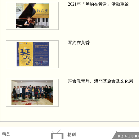
2021年「琴約在黃昏」活動重啟
琴約在黃昏
拜會教青局、澳門基金會及文化局
We wish a Merry Christmas 四手聯
024100