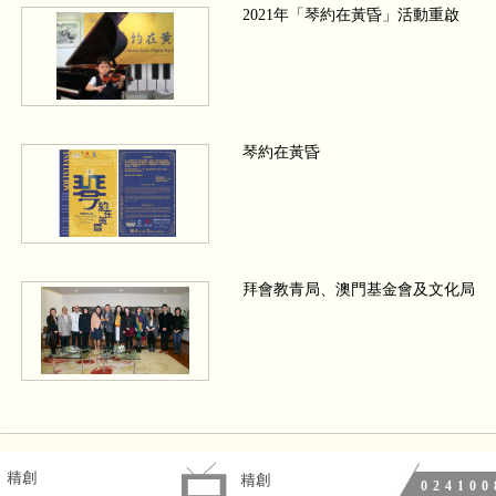
2021年「琴約在黃昏」活動重啟
琴約在黃昏
拜會教青局、澳門基金會及文化局
We wish a Merry Christmas 四手聯
024100