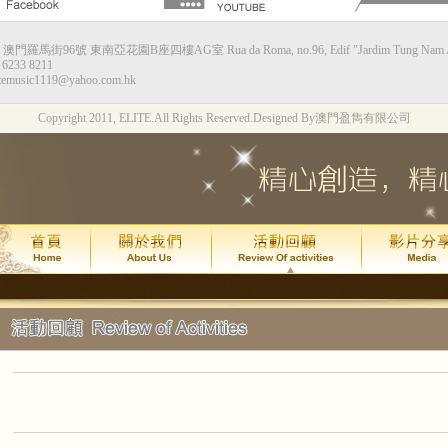
：澳門羅馬街96號 東南亞花園B座四樓AG室 Rua da Roma, no.96, Edif "Jardim Tung Nam Ah",
甘仕良流行鋼琴新體驗--香港站
6233 8211
temusic1119@yahoo.com.hk
演出時間：2015年8月8日星期六下午4:0
Copyright 2011, ELITE.All Rights Reserved.
Designed By澳門盈雋有限公司
演出地點：香港九龍灣Megabox 通利演
票價：HK$130
琴約在黃昏2週年*拔萃匯演
演出時間：
年
月
日
2015
7
24
(
演出地點：
澳門文化中心綜合劇
甘仕良流行鋼琴新體驗--澳門站
2015年7月 4 號及加開的 11 號
現加演 18 號星期六晚上6:30最後
演出地點：
澳門亞洲鋼琴城
吳善欣同學喜獲 2014年澳門區英國