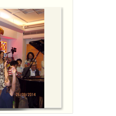
邀請，出席節目訪問，本會會長李周麗華
甘仕良先生接受訪問。
面上市，於香港HMV、香港唱片、通利琴
官樂怡基金會、葡文書店均有售。
週恆常音樂交流活動
get_video.php?vid=18779