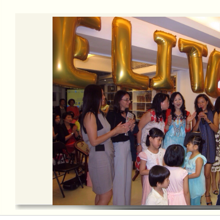
分佳績
本會接受有線電視訪問2014
本會有幸獲澳門有線電視互動台CH2 
女士，創會會長莫綺玲大律師及理事長
甘仕良CD集--琴約在黃昏
「甘仕良CD集--琴約在黃昏」現已全
行、各CD舖及書局及澳門通利琴行、
本會接受澳門電視台訪問
澳門電視台訪問本會"琴約在黃昏"之每
http://www.tdm.com.mo/c_video/
mobile_