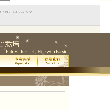
Bloco B,4. andar "AG"
0
藝廳
星期五
晚上八點
)
院
門票已售罄。
一場
皇家音樂學院 4 級鋼琴考試全年最高